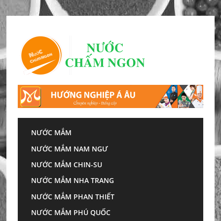
Skip
to
content
NƯỚC MẮM
Trang chủ
»
Top 3 loại nước mắm ngon nhất Phú
NƯỚC MẮM NAM NGƯ
Quốc hiện nay
NƯỚC MẮM CHIN-SU
Top 3 loại nước mắm
NƯỚC MẮM NHA TRANG
ngon nhất Phú Quốc
NƯỚC MẮM PHAN THIẾT
hiện nay
NƯỚC MẮM PHÚ QUỐC