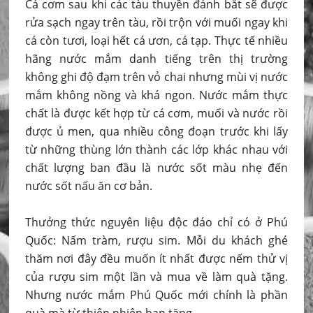
Cá cơm sau khi các tàu thuyền đánh bắt sẽ được
rửa sạch ngay trên tàu, rồi trộn với muối ngay khi
cá còn tươi, loại hết cá ươn, cá tạp. Thực tế nhiều
hãng nước mắm danh tiếng trên thị trường
không ghi độ đạm trên vỏ chai nhưng mùi vị nước
mắm không nồng và khá ngon. Nước mắm thực
chất là được kết hợp từ cá cơm, muối và nước rồi
được ủ men, qua nhiều công đoạn trước khi lấy
từ những thùng lớn thành các lớp khác nhau với
chất lượng ban đầu là nước sốt màu nhẹ đến
nước sốt nấu ăn cơ bản.
Thưởng thức nguyên liệu độc đáo chỉ có ở Phú
Quốc: Nấm tràm, rượu sim. Mỗi du khách ghé
thăm nơi đây đều muốn ít nhất được nếm thử vị
của rượu sim một lần và mua về làm quà tặng.
Nhưng nước mắm Phú Quốc mới chính là phần
quà mà từ thiên nhiên ban tặng.