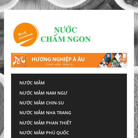
Skip
to
content
NƯỚC MẮM
Trang chủ
»
Nhận biết nước mắm ngon như thế
NƯỚC MẮM NAM NGƯ
nào?
NƯỚC MẮM CHIN-SU
Nhận biết nước mắm
NƯỚC MẮM NHA TRANG
ngon như thế nào?
NƯỚC MẮM PHAN THIẾT
NƯỚC MẮM PHÚ QUỐC
Không phải ngẫu nhiên mà nước mắm được ví là