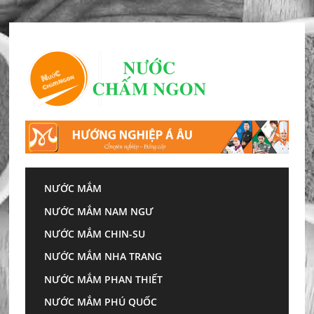
Skip
to
content
NƯỚC MẮM
Trang chủ
»
Gợi ý tháp dinh dưỡng cho người cao
NƯỚC MẮM NAM NGƯ
tuổi thêm khỏe mạnh
NƯỚC MẮM CHIN-SU
Gợi ý tháp dinh dưỡng
NƯỚC MẮM NHA TRANG
cho người cao tuổi thêm
NƯỚC MẮM PHAN THIẾT
khỏe mạnh
NƯỚC MẮM PHÚ QUỐC