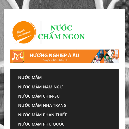
Skip
to
content
NƯỚC MẮM
Trang chủ
»
Cách làm tương ớt ngon để được lâu
NƯỚC MẮM NAM NGƯ
tại nhà
NƯỚC MẮM CHIN-SU
Cách làm tương ớt ngon
NƯỚC MẮM NHA TRANG
để được lâu tại nhà
NƯỚC MẮM PHAN THIẾT
NƯỚC MẮM PHÚ QUỐC
Cách làm tương ớt ngon để được lâu
cùng với