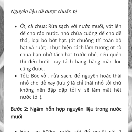
Nguyên liệu đã được chuẩn bị
Ớt, cà chua: Rửa sạch với nước muối, vớt lên
để cho ráo nước, nhớ chừa cuống để cho dễ
thái, loại bỏ bớt hạt. (ớt chuông thì toàn bộ
hạt và ruột). Thực hiện cách làm tương ớt cà
chua bạn nhớ tách hạt trước nhé, nếu quên
thì đến bước xay tách hạng bằng màn lọc
cũng được.
Tỏi,: Bóc vở , rửa sạch, để nguyên hoặc thái
nhỏ cho dễ xay (lưu ý là chỉ thái nhỏ tỏi chứ
không nên đập dập tỏi vì sẽ làm mất hết
nước tỏi ).
Bước 2: Ngâm hỗn hợp nguyên liệu trong nước
muối
Hòa tan 500ml nước sôi để nguội với 2