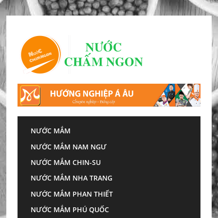
Skip
to
content
NƯỚC MẮM
Trang chủ
»
Nước mắm hạn chế nguy cơ đột quỵ:
NƯỚC MẮM NAM NGƯ
Nên chọn loại nào mới tốt?
NƯỚC MẮM CHIN-SU
Nước mắm hạn chế nguy
NƯỚC MẮM NHA TRANG
cơ đột quỵ: Nên chọn
NƯỚC MẮM PHAN THIẾT
loại nào mới tốt?
NƯỚC MẮM PHÚ QUỐC