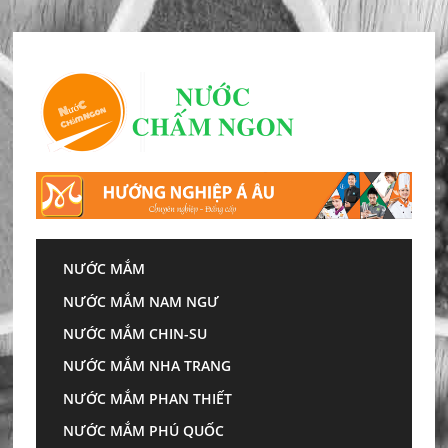
Skip
to
content
NƯỚC MẮM
NƯỚC MẮM NAM NGƯ
Trang chủ
»
người già
NƯỚC MẮM CHIN-SU
Người Già
NƯỚC MẮM NHA TRANG
NƯỚC MẮM PHAN THIẾT
NƯỚC MẮM PHÚ QUỐC