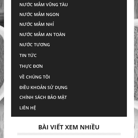
NƯỚC MẮM VŨNG TÀU
Những lưu ý cần biết về
NƯỚC MẮM NGON
chế độ dinh dưỡng cho
NƯỚC MẮM NHỈ
người già
NƯỚC MẮM AN TOÀN
Người cao tuổi có sức khỏe
NƯỚC TƯƠNG
thể chất và tinh thần kém
TIN TỨC
hơn so với người bình
thường. Điều này giải thích
THỰC ĐƠN
tại sao họ rất dễ mắc nhiều
căn bệnh như bệnh liên…
VỀ CHÚNG TÔI
Đọc thêm...
ĐIỀU KHOẢN SỬ DỤNG
CHÍNH SÁCH BẢO MẬT
LIÊN HỆ
BÀI VIẾT XEM NHIỀU